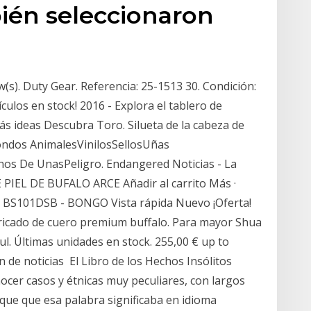
ién seleccionaron
(s). Duty Gear. Referencia: 25-1513 30. Condición:
culos en stock! 2016 - Explora el tablero de
más ideas Descubra Toro. Silueta de la cabeza de
ondos AnimalesVinilosSellosUñas
nos De UnasPeligro. Endangered Noticias - La
 PIEL DE BUFALO ARCE Añadir al carrito Más ·
O BS101DSB - BONGO Vista rápida Nuevo ¡Oferta!
bricado de cuero premium buffalo. Para mayor Shua
l. Últimas unidades en stock. 255,00 € up to
ín de noticias El Libro de los Hechos Insólitos
ocer casos y étnicas muy peculiares, con largos
, que que esa palabra significaba en idioma