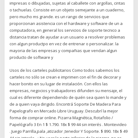
impresas o dibujadas, sujetas al caballete con argollas, cintas
o tachuelas. Consiste en un objeto semejante a un cuaderno,
pero mucho ms grande. es un rango de servicios que
proporcionan asistencia con el hardware y software de un a
computadora, en general los servicios de soporte tecnico a
distancia tratan de ayudar a un usuario a resolver problemas
con algun productpo en vez de entrenar o personalizar. la
mayoria de las empresas y compañias que vendan algun
producto de software y
Usos de los carteles publicitarios Como todos sabemos los
carteles no sólo se crean e imprimen con el fin de decorar y
hacer bonito en su lugar de instalación. Con ellos las
empresas, negocios y trabajadores difunden su mensaje, el
cual es diferente dependiendo de quién sea quien lo mande y
de a quien vaya dirigido. Encontrá Soporte De Madera Para
Papelografo en Mercado Libre Uruguay. Descubrí la mejor
forma de comprar online. Pizarra Magnética, Rotafolio /
Papelógrafo 3 En 1 $ 1.790. 18x $ 99 44 sin interés . Montevideo
. Juego Parrilla,pala ,atizador ,tenedor Y Soporte. $ 890. 18x $ 49