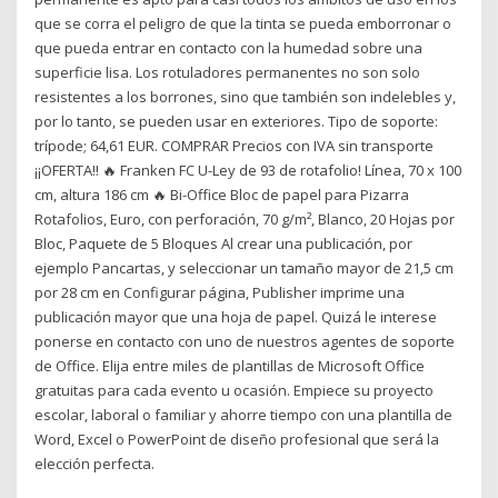
que se corra el peligro de que la tinta se pueda emborronar o
que pueda entrar en contacto con la humedad sobre una
superficie lisa. Los rotuladores permanentes no son solo
resistentes a los borrones, sino que también son indelebles y,
por lo tanto, se pueden usar en exteriores. Tipo de soporte:
trípode; 64,61 EUR. COMPRAR Precios con IVA sin transporte
¡¡OFERTA!! 🔥 Franken FC U-Ley de 93 de rotafolio! Línea, 70 x 100
cm, altura 186 cm 🔥 Bi-Office Bloc de papel para Pizarra
Rotafolios, Euro, con perforación, 70 g/m², Blanco, 20 Hojas por
Bloc, Paquete de 5 Bloques Al crear una publicación, por
ejemplo Pancartas, y seleccionar un tamaño mayor de 21,5 cm
por 28 cm en Configurar página, Publisher imprime una
publicación mayor que una hoja de papel. Quizá le interese
ponerse en contacto con uno de nuestros agentes de soporte
de Office. Elija entre miles de plantillas de Microsoft Office
gratuitas para cada evento u ocasión. Empiece su proyecto
escolar, laboral o familiar y ahorre tiempo con una plantilla de
Word, Excel o PowerPoint de diseño profesional que será la
elección perfecta.