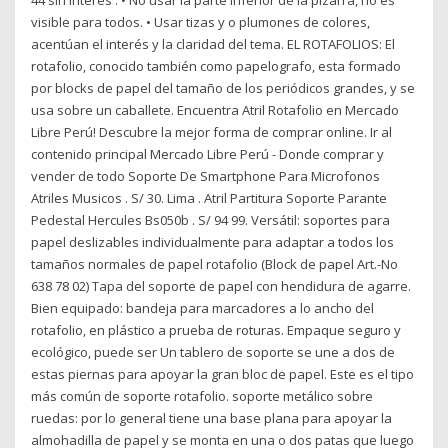
44 sin interés . • No usar la parte inferior de la pizarra, no es
visible para todos. • Usar tizas y o plumones de colores,
acentúan el interés y la claridad del tema. EL ROTAFOLIOS: El
rotafolio, conocido también como papelografo, esta formado
por blocks de papel del tamaño de los periódicos grandes, y se
usa sobre un caballete. Encuentra Atril Rotafolio en Mercado
Libre Perú! Descubre la mejor forma de comprar online. Ir al
contenido principal Mercado Libre Perú - Donde comprar y
vender de todo Soporte De Smartphone Para Microfonos
Atriles Musicos . S/ 30. Lima . Atril Partitura Soporte Parante
Pedestal Hercules Bs050b . S/ 94 99. Versátil: soportes para
papel deslizables individualmente para adaptar a todos los
tamaños normales de papel rotafolio (Block de papel Art.-No
638 78 02) Tapa del soporte de papel con hendidura de agarre.
Bien equipado: bandeja para marcadores a lo ancho del
rotafolio, en plástico a prueba de roturas. Empaque seguro y
ecológico, puede ser Un tablero de soporte se une a dos de
estas piernas para apoyar la gran bloc de papel. Este es el tipo
más común de soporte rotafolio. soporte metálico sobre
ruedas: por lo general tiene una base plana para apoyar la
almohadilla de papel y se monta en una o dos patas que luego