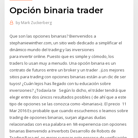
Opción binaria trader
by
Mark Zuckerberg
Que son las opciones binarias? Bienvenidos a
stephaniewinther.com, un sitio web dedicado a simplificar el
dinámico mundo del trading y las inversiones
para invertir online. Puesto que es simple y cómodo, los
traders lo usan muy a menudo. Una opción binaria es un
contrato de futuros entre un broker y un trader . ¡Los mejores
sitios para trading con opciones binarias están a un clic de ser
tuyos! ¿Cuán lejos has llegado con tu educación sobre
inversiones? ¿Todavía te Según lo dicho, el tráder tendrá que
elegir entre dos únicos resultados posibles ( de ahí que a este
tipo de opciones se las conozca como «binarias»):. El precio 11
Mar 2016 Es probable que cuando escuchemos o leamos sobre
trading de opciones binarias, surjan algunas dudas
relacionadas con esa palabra en Mi experiencia con opciones
binarias Bienvenido a Inverbots Desarrollo de Robots de
Trading Para mí, es mejor superar este proceso de verificación