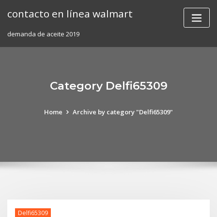
Skip
contacto en línea walmart
to
content
demanda de aceite 2019
Category Delfi65309
Home
Archive by category "Delfi65309"
Delfi65309